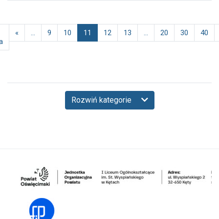
«
...
9
10
11
12
13
...
20
30
40
a
Rozwiń kategorie