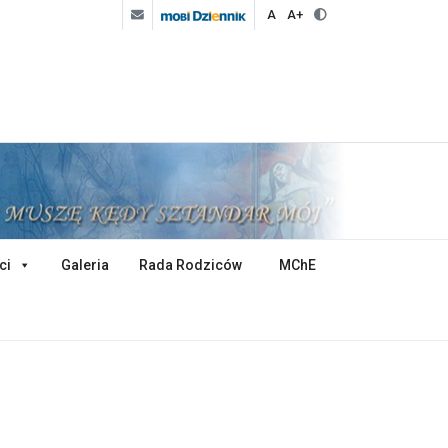
A
A+
ci
Galeria
Rada Rodziców
MChE