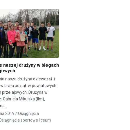
 naszej drużyny w biegach
ajowych
nia nasza drużyna dziewcząt i
ów brała udział w powiatowych
 przełajowych. Drużyna w
: Gabriela Mikulska (llm),
yna…
nia 2019 /
Osiągnięcia
Osiągnięcia sportowe liceum