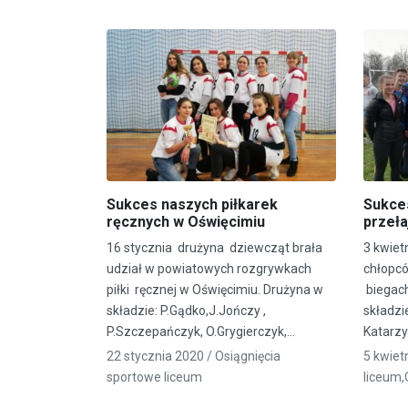
Sukces naszych piłkarek
Sukces
ręcznych w Oświęcimiu
przeł
16 stycznia drużyna dziewcząt brała
3 kwiet
udział w powiatowych rozgrywkach
chłopc
piłki ręcznej w Oświęcimiu. Drużyna w
biegach
składzie: P.Gądko,J.Jończy ,
składzie
P.Szczepańczyk, O.Grygierczyk,…
Katarz
22 stycznia 2020 /
Osiągnięcia
5 kwiet
sportowe liceum
liceum
,