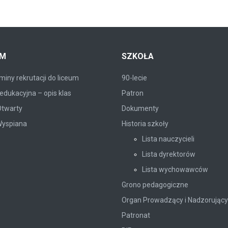
UM
SZKOŁA
iny rekrutacji do liceum
90-lecie
edukacyjna – opis klas
Patron
Otwarty
Dokumenty
Wyspiana
Historia szkoły
Lista nauczycieli
Lista dyrektorów
Lista wychowawców
Grono pedagogiczne
Organ Prowadzący i Nadzorujący
Patronat