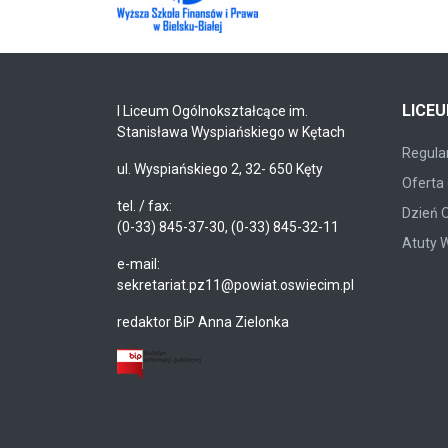
LICE
I Liceum Ogólnokształcące im.
Stanisława Wyspiańskiego w Kętach
Regulam
ul. Wyspiańskiego 2, 32- 650 Kęty
Oferta 
tel. / fax:
Dzień 
(0-33) 845-37-30, (0-33) 845-32-11
Atuty 
e-mail:
sekretariat.pz11@powiat.oswiecim.pl
redaktor BiP Anna Zielonka