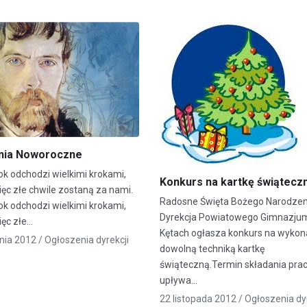
nia Noworoczne
ok odchodzi wielkimi krokami,
Konkurs na kartkę świątecz
ięc złe chwile zostaną za nami.
Radosne Święta Bożego Narodzen
ok odchodzi wielkimi krokami,
Dyrekcja Powiatowego Gimnazju
ięc złe…
Kętach ogłasza konkurs na wykon
nia 2012 /
Ogłoszenia dyrekcji
dowolną techniką kartkę
świąteczną.Termin składania pra
upływa…
22 listopada 2012 /
Ogłoszenia dyr