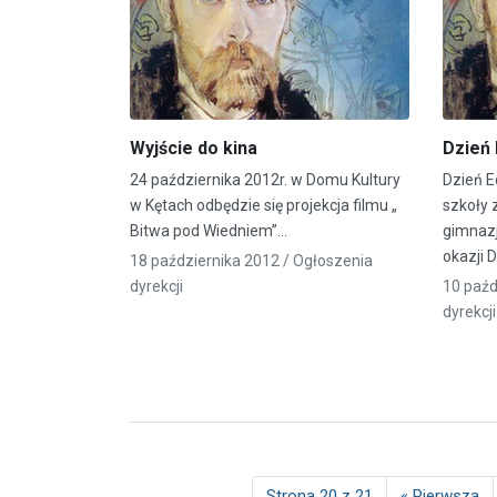
Wyjście do kina
Dzień 
24 października 2012r. w Domu Kultury
Dzień E
w Kętach odbędzie się projekcja filmu „
szkoły 
Bitwa pod Wiedniem”…
gimnazj
okazji 
18 października 2012 /
Ogłoszenia
dyrekcji
10 paźd
dyrekcji
Strona 20 z 21
« Pierwsza