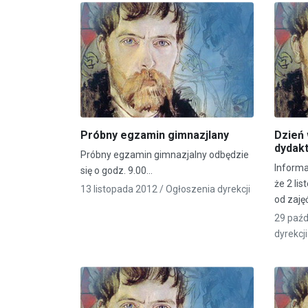
Próbny egzamin gimnazjlany
Dzień 
dydak
Próbny egzamin gimnazjalny odbędzie
Informa
się o godz. 9.00…
że 2 li
13 listopada 2012 /
Ogłoszenia dyrekcji
od zaję
29 paźd
dyrekcji