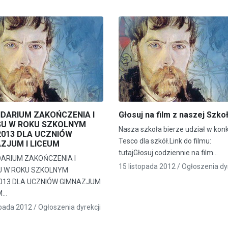
DARIUM ZAKOŃCZENIA I
Głosuj na film z naszej Szko
SU W ROKU SZKOLNYM
Nasza szkoła bierze udział w kon
2013 DLA UCZNIÓW
Tesco dla szkół.Link do filmu:
ZJUM I LICEUM
tutajGłosuj codziennie na film…
ARIUM ZAKOŃCZENIA I
15 listopada 2012 /
Ogłoszenia dyr
U W ROKU SZKOLNYM
013 DLA UCZNIÓW GIMNAZJUM
M…
opada 2012 /
Ogłoszenia dyrekcji