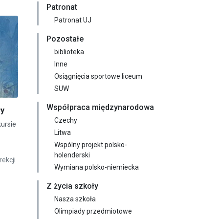
Patronat
Patronat UJ
Pozostałe
biblioteka
Inne
Osiągnięcia sportowe liceum
SUW
Współpraca międzynarodowa
ły
Czechy
kursie
Litwa
Wspólny projekt polsko-
holenderski
ekcji
Wymiana polsko-niemiecka
Z życia szkoły
Nasza szkoła
Olimpiady przedmiotowe