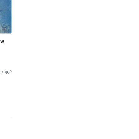
ów
”
 zajęć