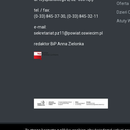
Oferta 
tel. / fax:
Dzień 
(0-33) 845-37-30, (0-33) 845-32-11
Atuty 
e-mail:
sekretariat.pz11@powiat.oswiecim.pl
redaktor BiP Anna Zielonka
Copyright © 2026 wyspian.pl. Wszystkie prawa zastrzeżo