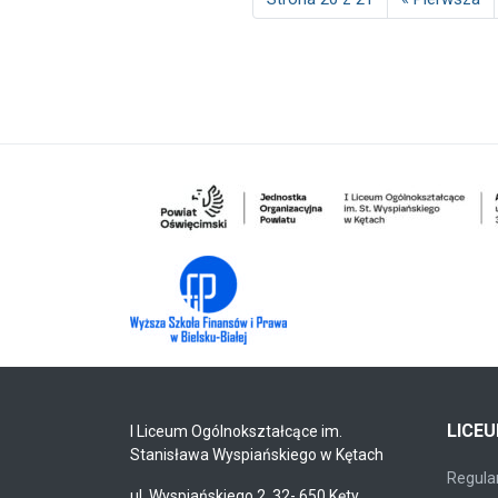
LICE
I Liceum Ogólnokształcące im.
Stanisława Wyspiańskiego w Kętach
Regulam
ul. Wyspiańskiego 2, 32- 650 Kęty