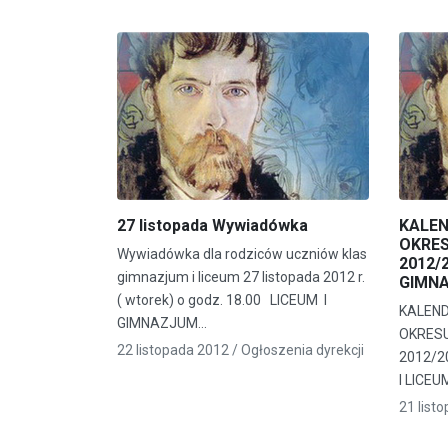
27 listopada Wywiadówka
KALEN
OKRE
Wywiadówka dla rodziców uczniów klas
2012/
gimnazjum i liceum 27 listopada 2012 r.
GIMNA
( wtorek) o godz. 18.00 LICEUM I
KALEND
GIMNAZJUM…
OKRES
22 listopada 2012 /
Ogłoszenia dyrekcji
2012/2
I LICEU
21 list