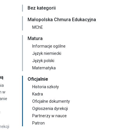
Bez kategorii
Małopolska Chmura Edukacyjna
MChE
Matura
Informacje ogólne
Język niemiecki
Język polski
Matematyka
ną
Oficjalnie
ia
Historia szkoły
m w
Kadra
anie
Oficjalne dokumenty
Ogłoszenia dyrekcji
c
Partnerzy w nauce
Patron
ekcji