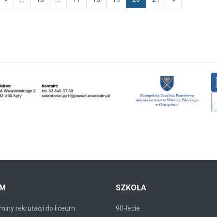
UM
SZKOŁA
iny rekrutacji do liceum
90-lecie