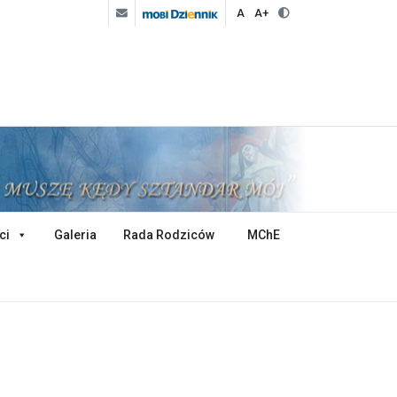
A
A+
ci
Galeria
Rada Rodziców
MChE