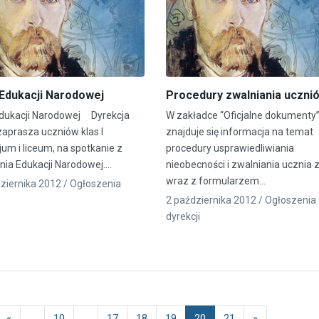
Edukacji Narodowej
Procedury zwalniania uczni
dukacji Narodowej Dyrekcja
W zakładce “Oficjalne dokumenty
zaprasza uczniów klas I
znajduje się informacja na temat
um i liceum, na spotkanie z
procedury usprawiedliwiania
Dnia Edukacji Narodowej.…
nieobecności i zwalniania ucznia z
wraz z formularzem…
ziernika 2012 /
Ogłoszenia
2 października 2012 /
Ogłoszenia
dyrekcji
«
...
10
...
17
18
19
20
21
»