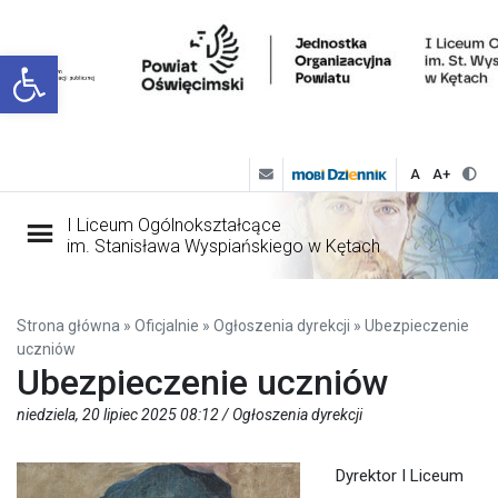
Open toolbar
A
A+
I Liceum Ogólnokształcące
im. Stanisława Wyspiańskiego w Kętach
Strona główna
»
Oficjalnie
»
Ogłoszenia dyrekcji
»
Ubezpieczenie
uczniów
Ubezpieczenie uczniów
niedziela, 20 lipiec 2025 08:12 /
Ogłoszenia dyrekcji
Dyrektor I Liceum