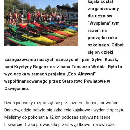
kajaki został
zorganizowany
dla uczni
ó
w
“Wyspiana” tym
razem na
początku roku
szkolnego. Odbył
się on dzięki
zaangażowaniu naszych nauczycieli: pani Sylwii Kusak,
pani Krystyny Bogacz oraz pana Tomasza Wr
ó
bla. Była to
wycieczka w ramach projektu „Eco-Aktywni”
wsp
ółfinansowanego przez Starostwo Powiatowe w
Oświęcimiu.
Dzień pierwszy rozpoczął się przejazdem do miejscowości
Dank
ó
w, gdzie odbyło się szkolenie kajakowe i wydanie sprzętu.
Mieliśmy do pokonania 12 km podczas spływu na rzece
Liswarcie. Trasa prowadziła przez wyjątkowo malownicze