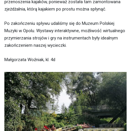
przenoszenia kajak
ó
w, ponieważ została tam zamontowana
zjeżdżalnia, kt
ó
rą kajakiem po prostu można spłynąć.
Po zakończeniu spływu udaliśmy się do Muzeum Polskiej
Muzyki w Opolu. Wystawy interaktywne, możliwość wirtualnego
przymierzania stroj
ó
w i gry na instrumentach były idealnym
zakończeniem naszej wycieczki.
Małgorzata Woźniak, kl. 4d