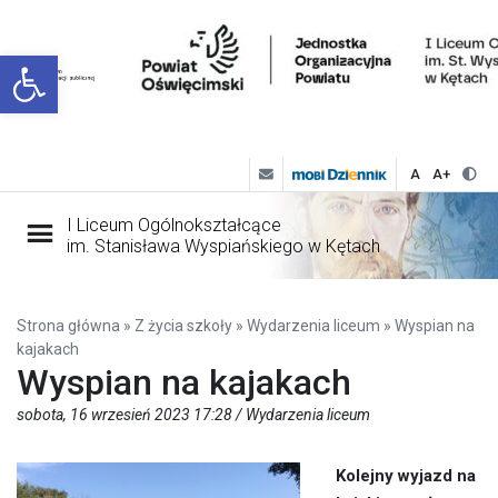
Open toolbar
A
A+
I Liceum Ogólnokształcące
im. Stanisława Wyspiańskiego w Kętach
Strona główna
»
Z życia szkoły
»
Wydarzenia liceum
»
Wyspian na
kajakach
Wyspian na kajakach
sobota, 16 wrzesień 2023 17:28 /
Wydarzenia liceum
Kolejny wyjazd na