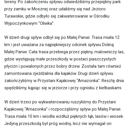
tereny. Po zakończeniu spływu odwiedziliśmy przepiękny park
przy zamku w Mosznej oraz udaliśmy się nad Jezioro
Turawskie, gdzie odbyło się zakwaterowanie w Ośrodku
Wypoczynkowym “Oliwka”.
W dzień drugi spływ odbył się po Małej Panwi. Trasa miała 12
km i jest uważana za najpiękniejszy odcinek spływu Doliną
Małej Panwi. Cała trasa przebiega przez piękny, malowniczy las,
gdzie występują małe przeszkody w postaci piaszczystych
płycizn i powalonych przez bobry drzew. Została tam r
ó
wnież
zamontowana zjeżdżalnia dla kajak
ó
w. Drugi dzień spływu
zakończyliśmy w Przystani Kajakowej “Amazonka”. Resztę dnia
spędziliśmy, kąpiąc się w jeziorze i przy ognisku z kiełbaskami.
W dzień trzeci po wykwaterowaniu ruszyliśmy do Przystani
Kajakowej “Amazonka” i rozpoczęliśmy spływ po Małej Panwi.
Trasa miała 10 km i wiodła wzdłuż pięknych łąk, las
ó
w i wiosek.
Jedyną przeszkodą był pr
ó
g wodny, lecz nie wymagał on