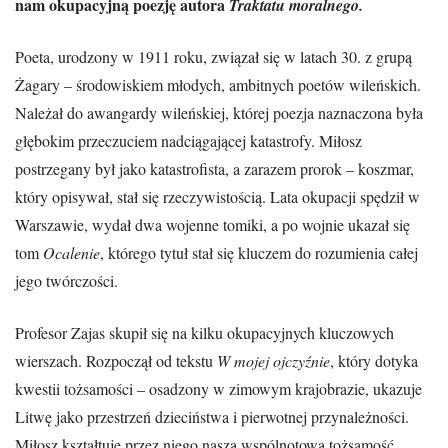
nam okupacyjną poezję autora
Traktatu moralnego.
Poeta, urodzony w 1911 roku, związał się w latach 30. z grupą
Żagary – środowiskiem młodych, ambitnych poetów wileńskich.
Należał do awangardy wileńskiej, której poezja naznaczona była
głębokim przeczuciem nadciągającej katastrofy. Miłosz
postrzegany był jako katastrofista, a zarazem prorok – koszmar,
który opisywał, stał się rzeczywistością. Lata okupacji spędził w
Warszawie, wydał dwa wojenne tomiki, a po wojnie ukazał się
tom
Ocalenie
, którego tytuł stał się kluczem do rozumienia całej
jego twórczości.
Profesor Zajas skupił się na kilku okupacyjnych kluczowych
wierszach. Rozpoczął od tekstu
W mojej ojczyźnie
, który dotyka
kwestii tożsamości – osadzony w zimowym krajobrazie, ukazuje
Litwę jako przestrzeń dzieciństwa i pierwotnej przynależności.
Miłosz kształtuje przez niego naszą wspólnotową tożsamość.