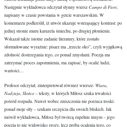
Następnie wykładowca odczytał słynny wiersz
Campo di Fiori
,
napisany w czasie powstania w getcie warszawskim. W
komentarzu podkreślił, iż utwór ukazuje wstrząsający kontrast: po
jednej stronie muru karuzela śmiechu, po drugiej płomienie.
Wskazał także istotne zadanie literatury, które zostało
sformułowane wyraźnie: pisarz ma „trzecie oko”, czyli wyjątkową
zdolność dostrzegania tego, co ponad zmysłami. Poezja ma
zatrzymać proces zapomnienia, ma zapisać, by ocalić ludzi,
wartości…
Profesor odczytał, zinterpretował również wiersze:
Wiara
,
Nadzieja
,
Słońce
– teksty, w których Miłosz szuka trwałości
pośród rozpadu. Nawet wobec zniszczenia nie porzuca troski:
ponad moje siły – szukam szczęścia dla swoich bliskich. Jak
mówił wykładowca, Miłosz był twórcą zupełnie innym – jego
poezja to nie widowisko grozy, lecz próba ocalenia tego, co