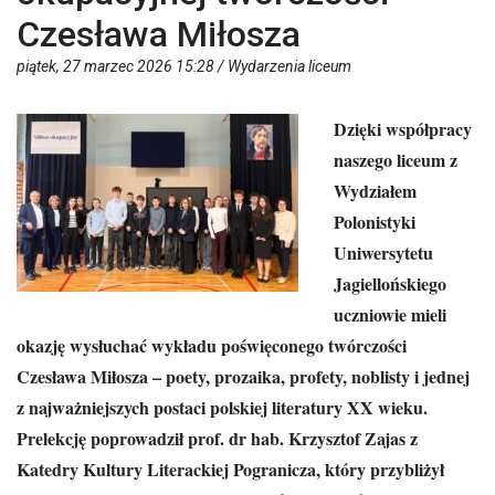
Czesława Miłosza
piątek, 27 marzec 2026 15:28 /
Wydarzenia liceum
Dzięki współpracy
naszego liceum z
Wydziałem
Polonistyki
Uniwersytetu
Jagiellońskiego
uczniowie mieli
okazję wysłuchać wykładu poświęconego twórczości
Czesława Miłosza – poety, prozaika, profety, noblisty i jednej
z najważniejszych postaci polskiej literatury XX wieku.
Prelekcję poprowadził prof. dr hab. Krzysztof Zajas z
Katedry Kultury Literackiej Pogranicza, który przybliżył