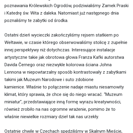
poznawania Królewskich Ogrodów, podziwialiśmy Zamek Praski
i Katedrę św. Wita z daleka. Natomiast już następnego dnia
poznaliśmy te zabytki od środka.
Ostatni dzień wycieczki zakończyliśmy rejsem statkiem po
Wełtawie, w czasie którego obserwowaliśmy stolicę z zupełnie
innej perspektywy niż dotychczas. Interesujące instalacje
artystyczne takie jak obrotowa głowa Franza Kafki autorstwa
Davida Černego oraz niezwykle kolorowa ściana Johna
Lennona w niepowtarzalny sposób kontrastowały z zabytkami
takimi jak Muzeum Narodowe i suto zdobione
kamienice. Właśnie to połączenie nadaje miastu niesamowity
klimat, który sprawia, że chce się do niego wracać. “Muzeum
miniatur”, przedstawiające inną formę wyrazu kreatywności,
również zrobiło na nas ogromne wrażenie, pomimo że to
właśnie niewielkie rozmiary dzieł tak nas urzekły.
Ostatnie chwile w Czechach spędziliśmy w Skalnym Mieście,