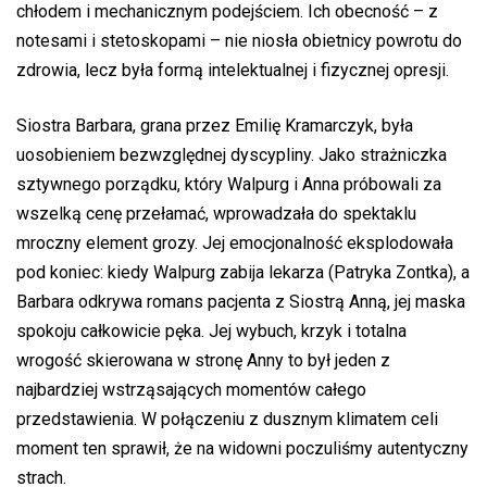
chłodem i mechanicznym podejściem. Ich obecność – z
notesami i stetoskopami – nie niosła obietnicy powrotu do
zdrowia, lecz była formą intelektualnej i fizycznej opresji.
Siostra Barbara, grana przez Emilię Kramarczyk, była
uosobieniem bezwzględnej dyscypliny. Jako strażniczka
sztywnego porządku, który Walpurg i Anna próbowali za
wszelką cenę przełamać, wprowadzała do spektaklu
mroczny element grozy. Jej emocjonalność eksplodowała
pod koniec: kiedy Walpurg zabija lekarza (Patryka Zontka), a
Barbara odkrywa romans pacjenta z Siostrą Anną, jej maska
spokoju całkowicie pęka. Jej wybuch, krzyk i totalna
wrogość skierowana w stronę Anny to był jeden z
najbardziej wstrząsających momentów całego
przedstawienia. W połączeniu z dusznym klimatem celi
moment ten sprawił, że na widowni poczuliśmy autentyczny
strach.