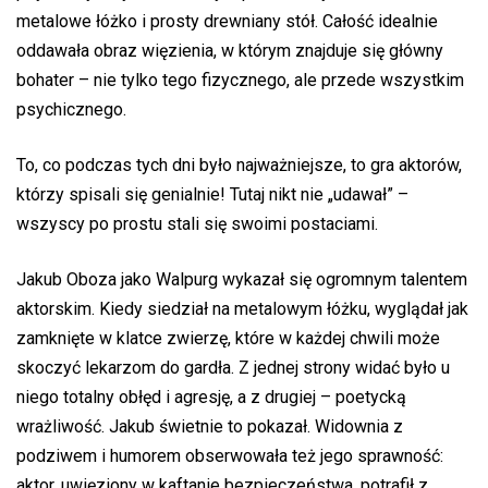
metalowe łóżko i prosty drewniany stół. Całość idealnie
oddawała obraz więzienia, w którym znajduje się główny
bohater – nie tylko tego fizycznego, ale przede wszystkim
psychicznego.
To, co podczas tych dni było najważniejsze, to gra aktorów,
którzy spisali się genialnie! Tutaj nikt nie „udawał” –
wszyscy po prostu stali się swoimi postaciami.
Jakub Oboza jako Walpurg wykazał się ogromnym talentem
aktorskim. Kiedy siedział na metalowym łóżku, wyglądał jak
zamknięte w klatce zwierzę, które w każdej chwili może
skoczyć lekarzom do gardła. Z jednej strony widać było u
niego totalny obłęd i agresję, a z drugiej – poetycką
wrażliwość. Jakub świetnie to pokazał. Widownia z
podziwem i humorem obserwowała też jego sprawność:
aktor, uwięziony w kaftanie bezpieczeństwa, potrafił z