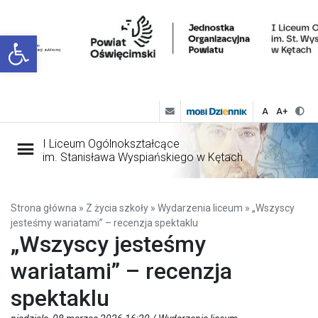
Open toolbar
A
A+
I Liceum Ogólnokształcące
im. Stanisława Wyspiańskiego w Kętach
Strona główna
»
Z życia szkoły
»
Wydarzenia liceum
»
„Wszyscy
jesteśmy wariatami” – recenzja spektaklu
„Wszyscy jesteśmy
wariatami” – recenzja
spektaklu