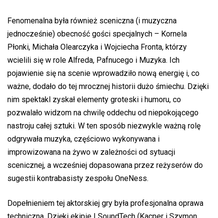
Fenomenalna była również sceniczna (i muzyczna
jednocześnie) obecność gości specjalnych – Kornela
Płonki, Michała Olearczyka i Wojciecha Fronta, którzy
wcielili się w role Alfreda, Pafnucego i Muzyka. Ich
pojawienie się na scenie wprowadziło nową energię i, co
ważne, dodało do tej
mrocznej
historii dużo śmiechu. Dzięki
nim spektakl zyskał elementy groteski i humoru, co
pozwalało widzom na chwilę oddechu
od niepokojącego
nastroju całej sztuki
.
W ten sposób niezwykle ważną
rolę
odgrywała muzyka, częściowo wykonywana i
improwizowana na żywo w zależności od sytuacji
scenicznej, a wcześniej dopasowana przez reżyserów do
sugestii kontrabasisty zespołu OneNess.
Dopełnieniem tej aktorskiej gry była profesjonalna oprawa
techniczna. Dzięki ekipie LSoundTech (Kacper i Szymon