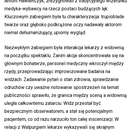
Antoni Hawieńczyk, zrezygnowali z tradycyjnego wizerunku
medyka-wybawcy na rzecz postaci budzących lęk.
Kluczowym zabiegiem była tu charakteryzacja: trupioblade
twarze oraz głęboko podkrążone oczy nadawały aktorom
niemal dehumanizujący, upiorny wygląd.
Niezwykłym zabiegiem była interakcja lekarzy z widownią
na początku spektaklu. Zanim akcja skoncentrowała się na
głównym bohaterze, personel medyczny wkroczył między
rzędy, przeprowadzając improwizowane badania na
widzach. Zadawanie pytań o stan zdrowia, sprawdzanie
odruchów czy uważne notowanie spostrzeżeń na temat
publiczności sprawiło, że granica między sceną a widownią
uległa całkowitemu zatarciu. Widz przestał być
bezpiecznym obserwatorem, a stał się potencjalnym
pacjentem, co od razu narzuciło ton całej inscenizacji. W
relacji z Walpurgiem lekarze wykazywali się skrajnym