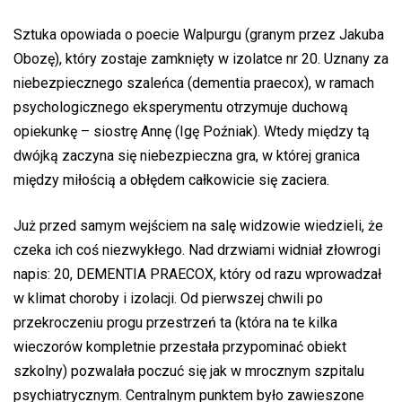
Sztuka opowiada o poecie Walpurgu (granym przez Jakuba
Obozę), który zostaje zamknięty w izolatce nr 20. Uznany za
niebezpiecznego szaleńca (dementia praecox), w ramach
psychologicznego eksperymentu
otrzymuje duchową
opiekunkę –
siostrę Annę (Igę Poźniak). Wtedy między tą
dwójką zaczyna się niebezpieczna gra, w której granica
między miłością a obłędem całkowicie się zaciera.
Już przed samym wejściem na salę widzowie wiedzieli, że
czeka ich coś niezwykłego. Nad drzwiami widniał złowrogi
napis: 20, DEMENTIA PRAECOX, który od razu wprowadzał
w klimat choroby i izolacji. Od pierwszej chwili po
przekroczeniu progu przestrzeń ta (która na te kilka
wieczorów kompletnie przestała przypominać obiekt
szkolny) pozwalała poczuć się jak w mrocznym szpitalu
psychiatrycznym. Centralnym punktem było zawieszone