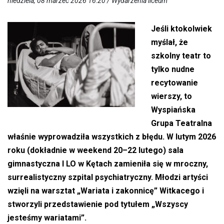
niedziela, 08 marzec 2026 16:20 /
Wydarzenia liceum
Jeśli ktokolwiek
myślał, że
szkolny teatr to
tylko nudne
recytowanie
wierszy, to
Wyspiańska
Grupa Teatralna
właśnie wyprowadziła wszystkich z błędu. W lutym 2026
roku (dokładnie w weekend 20–22 lutego) sala
gimnastyczna I LO w Kętach zamieniła się w mroczny,
surrealistyczny szpital psychiatryczny. Młodzi artyści
wzięli na warsztat „Wariata i zakonnicę” Witkacego i
stworzyli przedstawienie pod tytułem „Wszyscy
jesteśmy wariatami”.