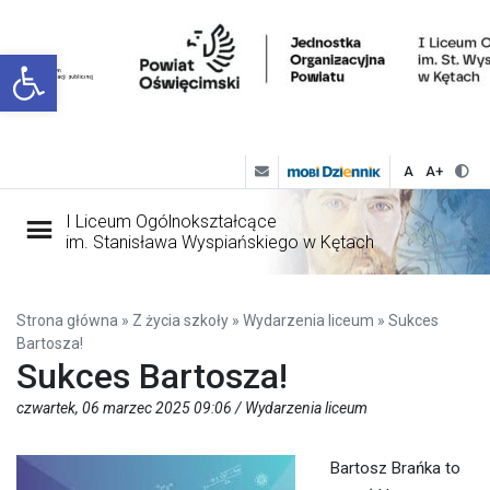
Open toolbar
A
A+
I Liceum Ogólnokształcące
im. Stanisława Wyspiańskiego w Kętach
Strona główna
»
Z życia szkoły
»
Wydarzenia liceum
»
Sukces
Bartosza!
Sukces Bartosza!
czwartek, 06 marzec 2025 09:06 /
Wydarzenia liceum
Bartosz Brańka to