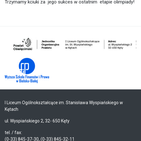
Trzymamy kciuki za jego sukces w ostatnim etapie olimpiady!
I Liceum Ogólnokształcące im. Stanisława Wyspiańskiego w
Kętach
ul. Wyspiańskiego 2, 32- 650 Kęty
tel. / fax:
(0-33) 845-37-30, (0-33) 845-32-11