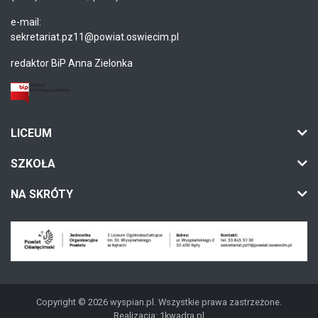
e-mail:
sekretariat.pz11@powiat.oswiecim.pl
redaktor BiP Anna Zielonka
LICEUM
SZKOŁA
NA SKRÓTY
Copyright © 2026 wyspian.pl. Wszystkie prawa zastrzeżone.
Realizacja:
1kwadra.pl