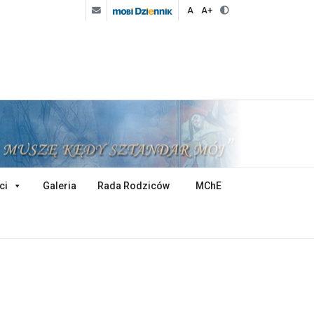
A
A+
ci
Galeria
Rada Rodziców
MChE