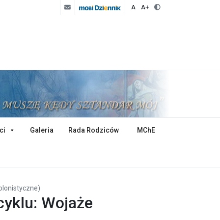
A
A+
ci
Galeria
Rada Rodziców
MChE
olonistyczne)
cyklu: Wojaże