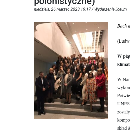
polonistyczne)
niedziela, 26 marzec 2023 19:17 /
Wydarzenia liceum
Bach n
(Ludwi
W piąt
klimat
W Naro
wykon
Potwie
UNESCO
został
kompoz
skład
M