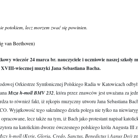
ie potokiem, lecz morzem zwać się powinien.
g van Beethoven)
kowy wieczór 24 marca br. nauczyciele i uczniowie naszej szkoły m
 XVIII-wiecznej muzyki Jana Sebastiana Bacha.
dowej Orkiestrze Symfonicznej Polskiego Radia w Katowicach odbył s
ana
Msza h-moll BMV 232
, która przez znawców jest uważana za jedn
rdza to również fakt, iż rękopis muzyczny utworu Jana Sebastiana Bach
. Wyjątkowość tego sakralnego dzieła polega nie tylko na niewiarygo
y opracowane, lecz także na tym, iż Bach jako protestant napisał kato
ytora na katolickim dworze ówczesnego polskiego króla Augusta III z
szy h-moll (Kyrie, Gloria, Credo, Sanctus, Benedictus
i
Agnus Dei)
zo