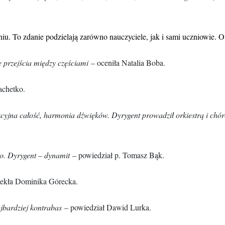
. To zdanie podzielają zarówno nauczyciele, jak i sami uczniowie. Ot
ę przejścia między częściami
– oceniła Natalia Boba.
achetko.
kcyjna całość, harmonia dźwięków. Dyrygent prowadził orkiestrą i ch
co. Dyrygent – dynamit
– powiedział p. Tomasz Bąk.
zekła Dominika Górecka.
jbardziej kontrabas
– powiedział Dawid Lurka.