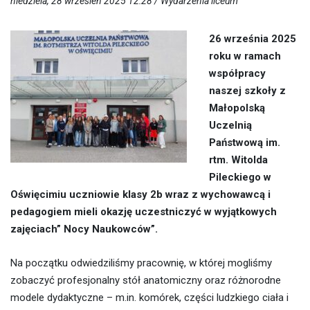
niedziela, 28 wrzesień 2025 12:28 /
Wydarzenia liceum
26 września 2025
roku w ramach
współpracy
naszej szkoły z
Małopolską
Uczelnią
Państwową im.
rtm. Witolda
Pileckiego w
Oświęcimiu uczniowie klasy 2b wraz z wychowawcą i
pedagogiem mieli okazję uczestniczyć w wyjątkowych
zajęciach” Nocy Naukowców”.
Na początku odwiedziliśmy pracownię, w której mogliśmy
zobaczyć profesjonalny stół anatomiczny oraz różnorodne
modele dydaktyczne – m.in. komórek, części ludzkiego ciała i