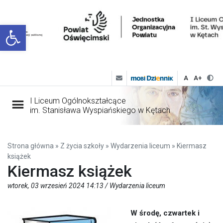
Open toolbar
A
A+
I Liceum Ogólnokształcące
im. Stanisława Wyspiańskiego w Kętach
Strona główna
»
Z życia szkoły
»
Wydarzenia liceum
»
Kiermasz
książek
Kiermasz książek
wtorek, 03 wrzesień 2024 14:13 /
Wydarzenia liceum
W środę, czwartek i