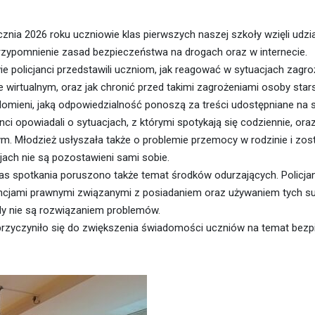
cznia 2026 roku uczniowie klas pierwszych naszej szkoły wzięli udzi
rzypomnienie zasad bezpieczeństwa na drogach oraz w internecie.
e policjanci przedstawili uczniom, jak reagować w sytuacjach zagroż
e wirtualnym, oraz jak chronić przed takimi zagrożeniami osoby stars
omieni, jaką odpowiedzialność ponoszą za treści udostępniane na
anci opowiadali o sytuacjach, z którymi spotykają się codziennie, 
ym. Młodzież usłyszała także o problemie przemocy w rodzinie i zos
jach nie są pozostawieni sami sobie.
s spotkania poruszono także temat środków odurzających. Policjan
cjami prawnymi związanymi z posiadaniem oraz używaniem tych sub
gdy nie są rozwiązaniem problemów.
przyczyniło się do zwiększenia świadomości uczniów na temat bez