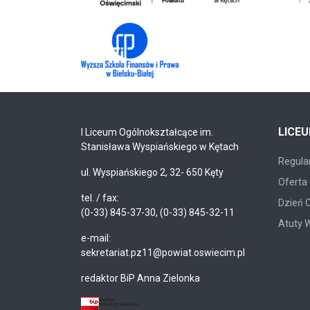
LICE
I Liceum Ogólnokształcące im.
Stanisława Wyspiańskiego w Kętach
Regulam
ul. Wyspiańskiego 2, 32- 650 Kęty
Oferta 
tel. / fax:
Dzień 
(0-33) 845-37-30, (0-33) 845-32-11
Atuty 
e-mail:
sekretariat.pz11@powiat.oswiecim.pl
redaktor BiP Anna Zielonka