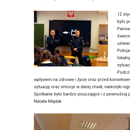
12 sty
było p
Panowi
świeci
uświad
Policj
lokaln
sytuac
Podcza
wpływem na zdrowie i życie oraz przed konsekwen
sytuację oraz emocje w danej chwili, narkotyki ni
Spotkanie było bardzo pouczające i z pewnością 
Natalia Majdak