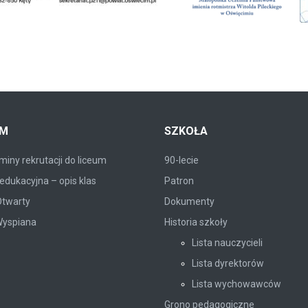
UM
SZKOŁA
iny rekrutacji do liceum
90-lecie
edukacyjna – opis klas
Patron
Otwarty
Dokumenty
Wyspiana
Historia szkoły
Lista nauczycieli
Lista dyrektorów
Lista wychowawców
Grono pedagogiczne