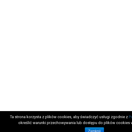
Ta strona korzysta z plików cookies, aby świadczyć usługi zgodnie z
P
określić warunki przechowywania lub dostępu do plików cookies 
Zamknij