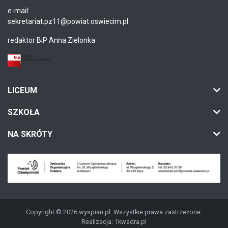
e-mail:
sekretariat.pz11@powiat.oswiecim.pl
redaktor BiP Anna Zielonka
LICEUM
SZKOŁA
NA SKRÓTY
Copyright © 2026 wyspian.pl. Wszystkie prawa zastrzeżone.
Realizacja:
1kwadra.pl