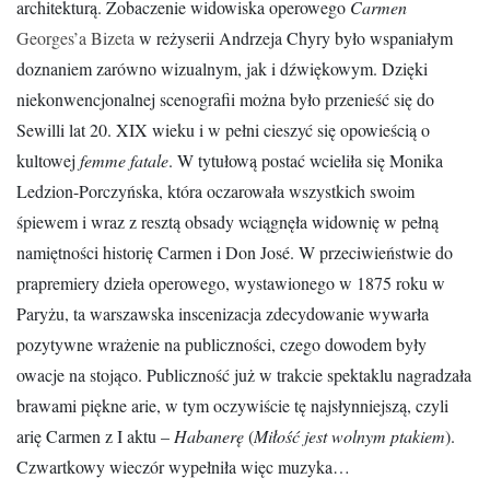
architekturą. Zobaczenie widowiska operowego
Carmen
Georges’a Bizeta
w reżyserii Andrzeja Chyry było wspaniałym
doznaniem zarówno wizualnym, jak i dźwiękowym. Dzięki
niekonwencjonalnej scenografii można było przenieść się do
Sewilli lat 20. XIX wieku i w pełni cieszyć się opowieścią o
kultowej
femme fatale
. W tytułową postać wcieliła się Monika
Ledzion-Porczyńska, która oczarowała wszystkich swoim
śpiewem i wraz z resztą obsady wciągnęła widownię w pełną
namiętności historię Carmen i Don José. W przeciwieństwie do
prapremiery dzieła operowego, wystawionego w 1875 roku w
Paryżu, ta warszawska inscenizacja zdecydowanie wywarła
pozytywne wrażenie na publiczności, czego dowodem były
owacje na stojąco. Publiczność już w trakcie spektaklu nagradzała
brawami piękne arie, w tym oczywiście tę najsłynniejszą, czyli
arię
Carmen z I aktu –
Habanerę
(
Miłość jest wolnym ptakiem
).
Czwartkowy wieczór wypełniła więc muzyka…