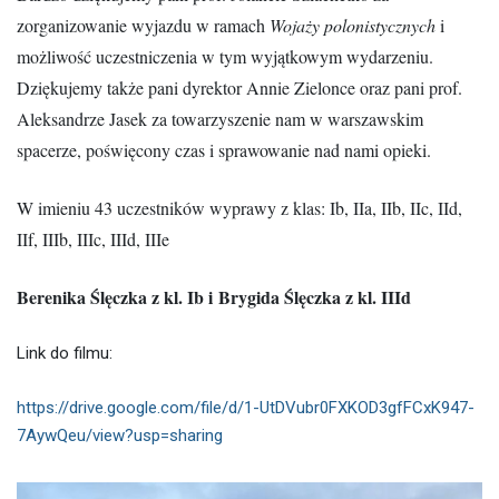
zorganizowanie wyjazdu w ramach
Wojaży polonistycznych
i
możliwość uczestniczenia w tym wyjątkowym wydarzeniu.
Dziękujemy także pani dyrektor Annie Zielonce oraz pani prof.
Aleksandrze Jasek za towarzyszenie nam w warszawskim
spacerze, poświęcony czas i sprawowanie nad nami opieki.
W imieniu 43 uczestników wyprawy z klas: Ib, IIa, IIb, IIc, IId,
IIf, IIIb, IIIc, IIId, IIIe
Berenika Ślęczka z kl. Ib i
Brygida Ślęczka z kl. IIId
Link do filmu:
https://drive.google.com/file/d/1-UtDVubr0FXKOD3gfFCxK947-
7AywQeu/view?usp=sharing