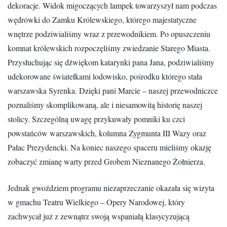
dekoracje. Widok migoczących lampek towarzyszył nam podczas
wędrówki do Zamku Królewskiego, którego majestatyczne
wnętrze podziwialiśmy wraz z przewodnikiem. Po opuszczeniu
komnat królewskich rozpoczęliśmy zwiedzanie Starego Miasta.
Przysłuchując się dźwiękom katarynki pana Jana, podziwialiśmy
udekorowane światełkami lodowisko, pośrodku którego stała
warszawska Syrenka. Dzięki pani Marcie – naszej przewodniczce
poznaliśmy skomplikowaną, ale i niesamowitą historię naszej
stolicy. Szczególną uwagę przykuwały pomniki ku czci
powstańców warszawskich, kolumna Zygmunta III Wazy oraz
Pałac Prezydencki. Na koniec naszego spaceru mieliśmy okazję
zobaczyć zmianę warty przed Grobem Nieznanego Żołnierza.
Jednak gwoździem programu niezaprzeczanie okazała się wizyta
w gmachu Teatru Wielkiego – Opery Narodowej, który
zachwycał już z zewnątrz swoją wspaniałą klasycyzującą