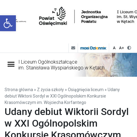
Open toolbar
A
A+
I Liceum Ogólnokształcące
im. Stanisława Wyspiańskiego w Kętach
Strona główna
»
Z życia szkoły
»
Osiągnięcia liceum
»
Udany
debiut Wiktorii Sordyl w XXI Ogólnopolskim Konkursie
Krasomówczym im. Wojciecha Korfantego
Udany debiut Wiktorii Sordyl
w XXI Ogólnopolskim
Konkursie Krasomówczym