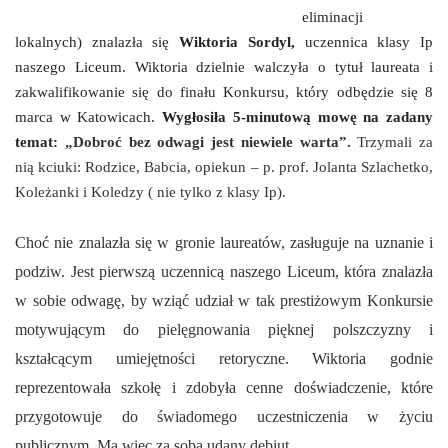
eliminacji
lokalnych) znalazła się
Wiktoria Sordyl,
uczennica klasy Ip
naszego Liceum. Wiktoria dzielnie walczyła o tytuł laureata i
zakwalifikowanie się do finału Konkursu, który odbędzie się 8
marca w Katowicach.
Wygłosiła 5-minutową mowę na zadany
temat:
„Dobroć bez odwagi jest niewiele warta”
.
Trzymali za
nią kciuki: Rodzice, Babcia, opiekun – p. prof. Jolanta Szlachetko,
Koleżanki i Koledzy ( nie tylko z klasy Ip).
Choć nie znalazła się w gronie laureatów, zasługuje na uznanie i
podziw. Jest pierwszą uczennicą naszego Liceum, która znalazła
w sobie odwagę, by wziąć udział w tak prestiżowym Konkursie
motywującym do pielęgnowania pięknej polszczyzny i
kształcącym umiejętności retoryczne. Wiktoria godnie
reprezentowała szkołę i zdobyła cenne doświadczenie, które
przygotowuje do świadomego uczestniczenia w życiu
publicznym. Ma więc za sobą udany debiut.