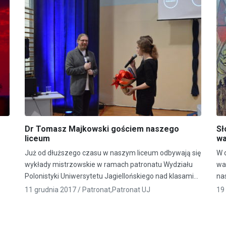
Dr Tomasz Majkowski gościem naszego
Sł
liceum
wa
Już od dłuższego czasu w naszym liceum odbywają się
W d
wykłady mistrzowskie w ramach patronatu Wydziału
wa
Polonistyki Uniwersytetu Jagiellońskiego nad klasami…
na
11 grudnia 2017 /
Patronat
,
Patronat UJ
19