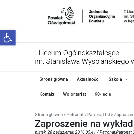
Open toolbar
I Liceum Ogólnokształcące
im. Stanisława Wyspiańskiego 
Strona główna
Aktualności
Szkoła
Kontakt
Wolontariat
90-lecie
Strona główna
»
Patronat
»
Patronat UJ
»
Zaproszen
Zaproszenie na wykład
piątek, 28 październik 2016 05:41 /
Patronat
,
Patronat 