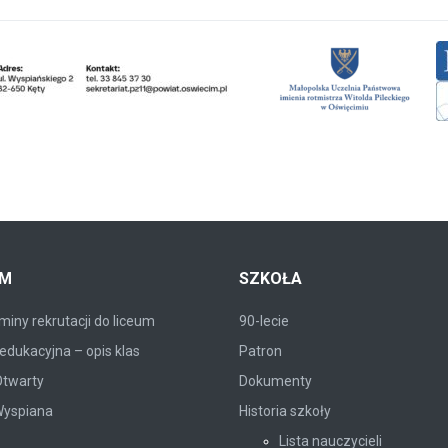
UM
SZKOŁA
iny rekrutacji do liceum
90-lecie
edukacyjna – opis klas
Patron
Otwarty
Dokumenty
Wyspiana
Historia szkoły
Lista nauczycieli