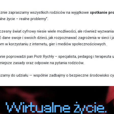
cznie zapraszamy wszystkich rodziców na wyjątkowe
spotkanie pro
alne życie – realne problemy”.
zesny świat cyfrowy niesie wiele możliwości, ale również wyzwani
ć dane swoje i swoich dzieci, jak rozpoznawać zagrożenia w sieci i j
om w korzystaniu z internetu, gier i mediów społecznościowych.
nie poprowadzi pan Piotr Rychły – specjalista, pedagog i terapeuta 
niejsze zasady oraz odpowie na pytania rodziców.
zamy do udziału — wspólnie zadbajmy o bezpieczne środowisko cyf