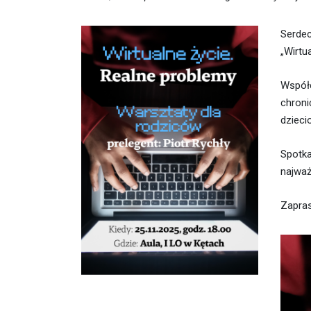
Serde
„Wirtu
Współc
chroni
dzieci
Spotka
najważ
Zapras