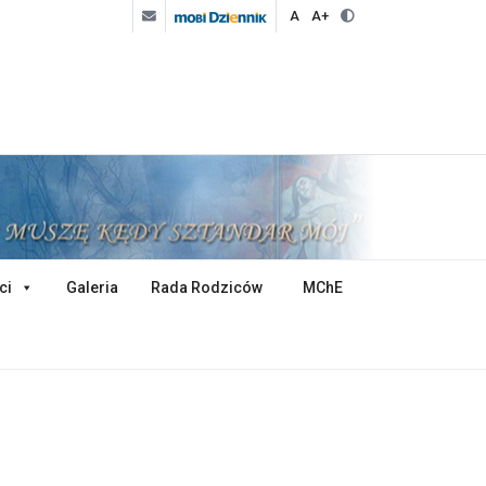
A
A+
ci
Galeria
Rada Rodziców
MChE