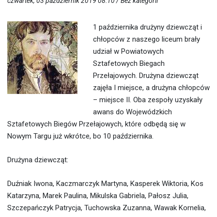
czwartek, 03 październik 2019 08:10 /
Bez kategorii
1 października drużyny dziewcząt i
chłopców z naszego liceum brały
udział w Powiatowych
Sztafetowych Biegach
Przełajowych. Drużyna dziewcząt
zajęła I miejsce, a drużyna chłopców
– miejsce II. Oba zespoły uzyskały
awans do Wojewódzkich
Sztafetowych Biegów Przełajowych, które odbędą się w
Nowym Targu już wkrótce, bo 10 października.
Drużyna dziewcząt:
Duźniak Iwona, Kaczmarczyk Martyna, Kasperek Wiktoria, Kos
Katarzyna, Marek Paulina, Mikulska Gabriela, Pałosz Julia,
Szczepańczyk Patrycja, Tuchowska Zuzanna, Wawak Kornelia,