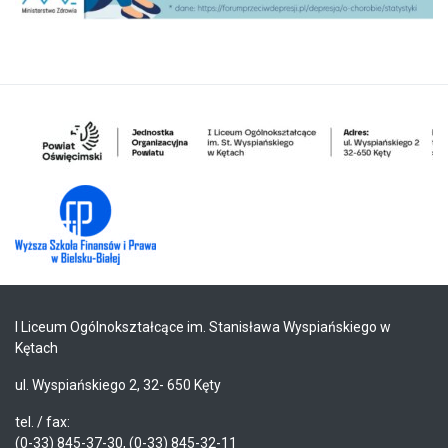
I Liceum Ogólnokształcące im. Stanisława Wyspiańskiego w
Kętach
ul. Wyspiańskiego 2, 32- 650 Kęty
tel. / fax:
(0-33) 845-37-30, (0-33) 845-32-11