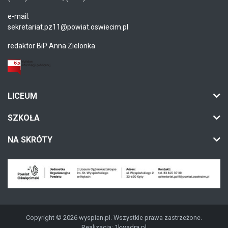
e-mail:
sekretariat.pz11@powiat.oswiecim.pl
redaktor BiP Anna Zielonka
LICEUM
SZKOŁA
NA SKRÓTY
Copyright © 2026 wyspian.pl. Wszystkie prawa zastrzeżone.
Realizacja:
1kwadra.pl